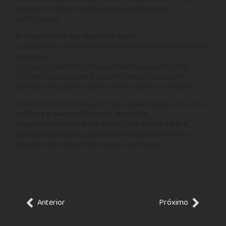
cria um risco direto para usuários e instituições
contratantes.
O resultado é um mercado onde:
• o benefício prometido não é necessariamente o benefício
entregue;
• o risco é transferido integralmente ao usuário final;
• e a instituição parceira assume, muitas vezes sem
perceber, um passivo reputacional e jurídico relevante.
Esse cenário evidencia uma maturidade desigual no setor e
reforça a necessidade de modelos
financeiramente auditáveis, com lastro real e
governança clara,
especialmente quando o público
atendido envolve grandes bases recorrentes.
Anterior
Próximo