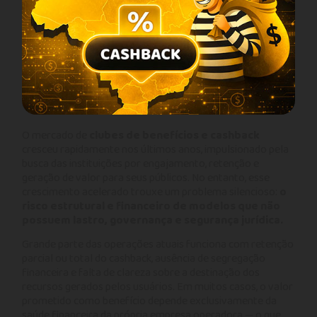
O mercado de
clubes de benefícios e cashback
cresceu rapidamente nos últimos anos, impulsionado pela
busca das instituições por engajamento, retenção e
geração de valor para seus públicos. No entanto, esse
crescimento acelerado trouxe um problema silencioso:
o
risco estrutural e financeiro de modelos que não
possuem lastro, governança e segurança jurídica.
Grande parte das operações atuais funciona com retenção
parcial ou total do cashback, ausência de segregação
financeira e falta de clareza sobre a destinação dos
recursos gerados pelos usuários. Em muitos casos, o valor
prometido como benefício depende exclusivamente da
saúde financeira da própria empresa operadora — o que