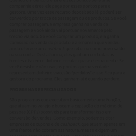
Quando um banco transfere seus pontos para uma
companhia aérea, ele paga por esses pontos para a
gestora. Uma vez esse recurso depositado lá, poderá ser
convertido por troca de passagem ou de produtos. Se você
comprar passagem, a empresa ganha na venda da
passagem e você ainda vai pontuar novamente pelo
trecho viajado. Se você comprar um produto, ela ganha
comissão na venda do produto e a empresa que vendeu
ainda oferece um
cashback
que retorna como novo saldo
na sua conta. Desta forma, eles ganham em todas as
frentes e fazem o dinheiro circular quase eternamente. Se
você desistir e não usar, os pontos que na verdade
representam dinheiro vivo, são “perdidos” e isso fica para a
gestora do programa. Eles ganham até quando perdem.
PROGRAMAS ESPECIALIZADOS
São programas que executam basicamente uma função,
que atuam no varejo e buscam a captação do máximo de
pessoas (CPFs) possíveis para transformar isso em
conversão de vendas. Como exemplo, podemos citar
empresas de cupons e de
cashback
, que atuam apenas em
uma frente, não cobram assinatura, mas te exigem um