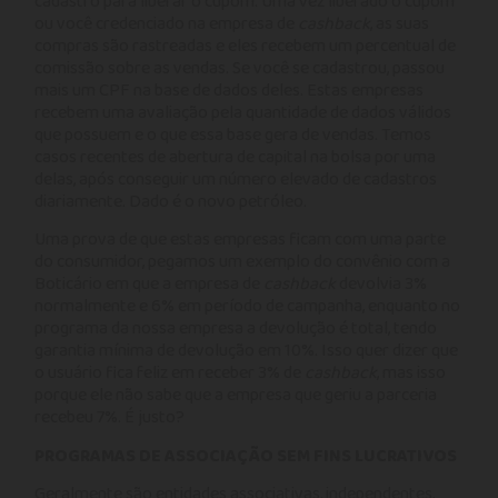
cadastro para liberar o cupom. Uma vez liberado o cupom
ou você credenciado na empresa de
cashback
, as suas
compras são rastreadas e eles recebem um percentual de
comissão sobre as vendas. Se você se cadastrou, passou
mais um CPF na base de dados deles. Estas empresas
recebem uma avaliação pela quantidade de dados válidos
que possuem e o que essa base gera de vendas. Temos
casos recentes de abertura de capital na bolsa por uma
delas, após conseguir um número elevado de cadastros
diariamente. Dado é o novo petróleo.
Uma prova de que estas empresas ficam com uma parte
do consumidor, pegamos um exemplo do convênio com a
Boticário em que a empresa de
cashback
devolvia 3%
normalmente e 6% em período de campanha, enquanto no
programa da nossa empresa a devolução é total, tendo
garantia mínima de devolução em 10%. Isso quer dizer que
o usuário fica feliz em receber 3% de
cashback
, mas isso
porque ele não sabe que a empresa que geriu a parceria
recebeu 7%. É justo?
PROGRAMAS DE ASSOCIAÇÃO SEM FINS LUCRATIVOS
Geralmente são entidades associativas, independentes,