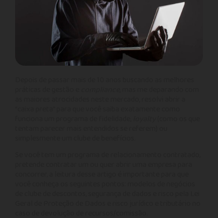
Depois de passar mais de 10 anos buscando as melhores
práticas de gestão e
compliance
, mas me deparando com
as maiores atrocidades neste mercado, resolvi abrir a
“caixa preta” para que você saiba exatamente como
funciona um programa de fidelidade,
loyalty
(como os que
tentam parecer mais entendidos se referem) ou
simplesmente um clube de benefícios.
Se você tem um programa de relacionamento contratado,
pretende contratar um ou quer abrir uma empresa para
concorrer, a leitura desse artigo é importante para que
você conheça os seguintes pontos: modelos de negócios
de clube de descontos, segurança de dados e risco pela Lei
Geral de Proteção de Dados e risco jurídico e tributário no
caso de devolução de recursos/comissão.