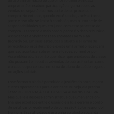
de uso a informação de que o nosso cliente e nossa
empresa não recebem participação alguma sobre as
vendas, ou seja, não somos parte desse processo de
compra. No entanto, quando você recebe, você se torna
parte e isso não se limita à comissão, mas a uma série de
responsabilidades que vem junto com esse processo de
compra. O terceiro e mais preocupante é o risco tributário.
Associações e Sindicatos são entidades
sem fins
lucrativos.
Em seus estatutos o objeto e a forma de
arrecadação está descrito e existe um formato legal para
que isso aconteça, sobre mensalidades, aumentos por
Assembléia etc. Isso não quer dizer que entidades de classe
não possam ter receitas advindas de outras frentes, como
é o caso de percentual em cima de plano de saúde, seguros
ou ações judiciais.
Esse formato ainda é permitido e justificado porque gera
custos operacionais para a entidade, ou seja, ela precisa
fazer RECUPERAÇÃO DE DESPESA ADMINISTRATIVA.
Mas qual é a despesa administrativa que uma venda on-
line, que acontece entre o usuário e a loja geraria a ponto
de justificar o recebimento de comissão? Eu te respondo!
Nenhum. Essa atividade é estranha ao objeto social da