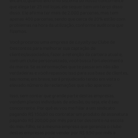
entanto, quando entro no sistema do nosso concorrente
que alega ter 25 mil lojas, ele sequer tem um terço disso
disso. Ele afirma ter mais de 2.000 parcerias, mas tem
apenas 400 parcerias, sendo que cerca de 20% estão com
problemas na hora da utilização, conforme auditoria que
fizemos.
Você procurou uma empresa de
Loyalty
ou Clube de
Descontos para melhorar sua captação de
clientes/associados, fazer a retenção da carteira atual e,
com um clube personalizado, você busca fortalecimento
da marca. Se as informações que te passaram não são
verdadeiras e você repassou isso para sua base de clientes,
seu nome, em breve, será prejudicado tendo em vista o
elevado número de reclamações que vão aparecer.
Isso, sem contar que grande parte destas empresas,
vendem planos individuais de adesão, ou seja, ele é seu
concorrente. Por quê eu vou me filiar a um sindicato
pagando R$ 150,00 ou contratar um produto de assinatura
pagando R$ 200,00 por mês para ter desconto na escola
do meu filho, se a mesma empresa que gerencia o clube
destas empresas pode vender por R$ 9,90 por mês a