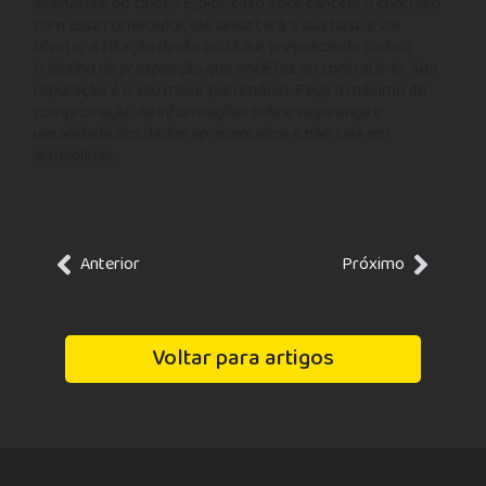
assinatura do clube? E, pior, caso você cancele o contrato
com esse fornecedor, ele ainda terá a sua base e vai
ofertar a filiação direta ao clube, prejudicando todo o
trabalho de prospecção que você fez ao contratá-lo. Sua
reputação é o seu maior patrimônio. Peça o máximo de
comprovação de informações sobre segurança e
veracidade dos dados apresentados e não caia em
armadilhas.
Anterior
Próximo
Voltar para artigos