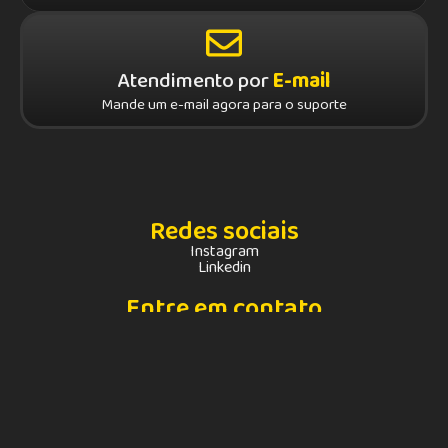
Atendimento por
E-mail
Mande um e-mail agora para o suporte
Redes sociais
Instagram
Linkedin
Entre em contato
atendimento@youhuul.com.br
(61) 3202-3003
Endereço
SIG Quadra 04, Lote 125/175, Bloco A, Sala 10, Capital Financial
Center, Brasília - DF CEP: 70610-440