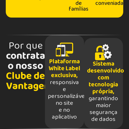
de
conveniadas
famílias
Por que
contratar
Plataforma
o nosso
Sistema
White Label
desenvolvido
Clube de
exclusiva,
com
responsiva
Vantagens?
tecnologia
e
própria,
personalizável
garantindo
no site
maior
e no
segurança
aplicativo
de dados