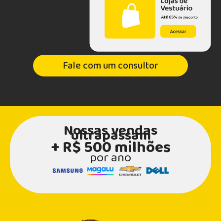
Fale com um consultor
Nossas vendas
ultrapassam
+ R$ 500 milhões
por ano