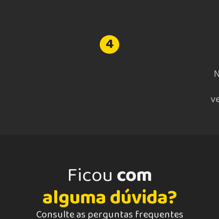
4
N
v
Ficou
com
alguma dúvida?
Consulte as perguntas frequentes