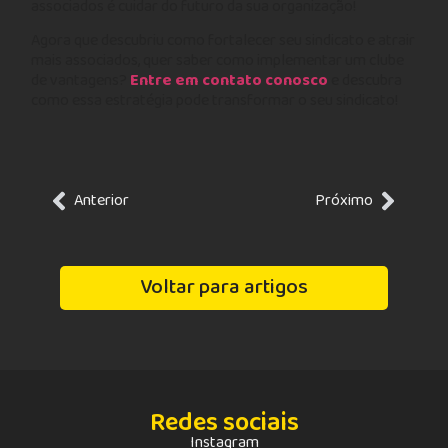
associados é cuidar do futuro da sua organização!
Agora que descubriu como fortalecer seu sindicato e atrair
mais associados, quer saber como implementar um clube
de vantagens?
Entre em cont
ato conosco
e descubra
como essa estratégia pode transformar o seu sindicato!
Anterior
Próximo
Voltar para artigos
Redes sociais
Instagram