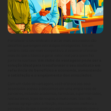
Fortalecer o seu sindicato e atrair mais associados são
desafios que exigem estratégias inteligentes. Em um
cenário cada vez mais competitivo, é essencial oferecer
mais do que o básico e gerar valor real para quem faz
parte da sua base.
Um clube de vantagens pode ser a
solução ideal para transformar o seu sindicato em
referência de benefícios e economia, aumentando
a satisfação e o engajamento dos associados.
Com um clube de vantagens, você oferece aos seus
associados acesso a descontos em uma ampla rede de
parceiros, incluindo academias, farmácias, supermercados,
restaurantes, lojas de roupas, e muito mais. Isso não
apenas agrega valor à filiação, mas também melhora a
percepção de que o sindicato está comprometido com o