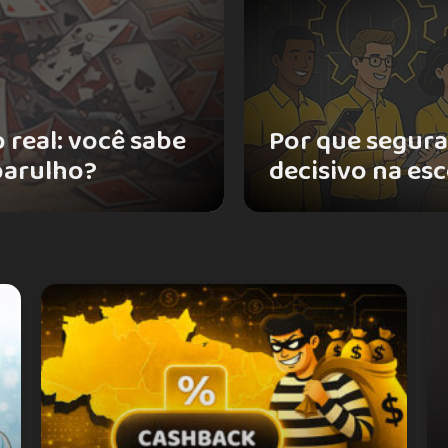
 real: você sabe
Por que seguran
barulho?
decisivo na es